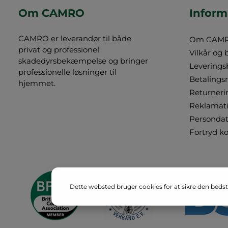
Om CAMRO
Inform
CAMRO er leverandør til både
Om CAM
privat og professionel
Vilkår og 
skadedyrsbekæmpelse og bringer
Leverings
professionelle løsninger til
Betalings
hjemmet.
Returneri
Reklamat
Persondat
Fortryd k
Dette websted bruger cookies for at sikre den bedst