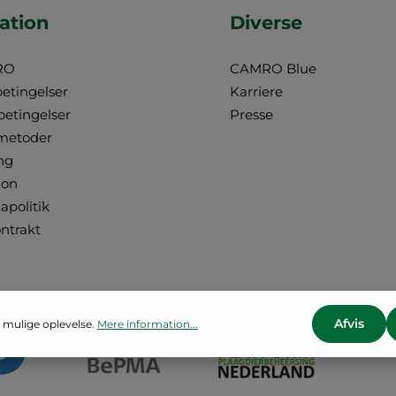
ation
Diverse
RO
CAMRO Blue
betingelser
Karriere
betingelser
Presse
metoder
ng
ion
apolitik
ontrakt
Afvis
 mulige oplevelse.
Mere information...