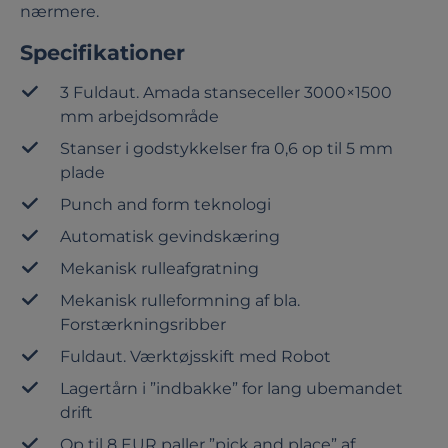
nærmere.
Specifikationer
3 Fuldaut. Amada stanseceller 3000×1500
mm arbejdsområde
Stanser i godstykkelser fra 0,6 op til 5 mm
plade
Punch and form teknologi
Automatisk gevindskæring
Mekanisk rulleafgratning
Mekanisk rulleformning af bla.
Forstærkningsribber
Fuldaut. Værktøjsskift med Robot
Lagertårn i ”indbakke” for lang ubemandet
drift
Op til 8 EUR paller ”pick and place” af