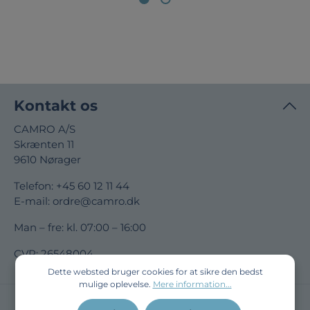
Kontakt os
CAMRO A/S
Skrænten 11
9610 Nørager
Telefon:
+45 60 12 11 44
E-mail:
ordre@camro.dk
Man – fre: kl. 07:00 – 16:00
CVR: 26548004
Dette websted bruger cookies for at sikre den bedst
mulige oplevelse.
Mere information...