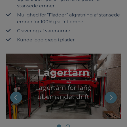
stansede emner
Mulighed for ”Fladder” afgratning af stansede
emner for 100% gratfrit emne
Gravering af varenumre
Kunde logo præg i plader
Fuldautomatisk
Spring over galleri
værktøjsskift
Den automatiserede
værktøjsskiftefunktion
tillader hurtigt
værktøjsskift