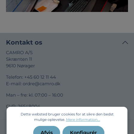
Kontakt os
CAMRO A/S
Skrænten 11
9610 Nørager
Telefon:
+45 60 12 11 44
E-mail:
ordre@camro.dk
Man – fre: kl. 07:00 – 16:00
CVR: 26548004
Dette websted bruger cookies for at sikre den bedst
mulige oplevelse.
Mere information...
Afvis
Konfigurér