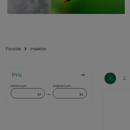
Flyvende insekter
Forside
Insekter
Pris
1
2
Minimum
Maksimum
–
kr
kr