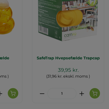
fælde
SafeTrap Hvepsefælde Trapcap
39,95 kr.
oms )
(31,96 kr. ekskl. moms )
de eller brug knapperne til at øge 
 Indtast den ønskede mængde eller 
Produktmængde: Indtast