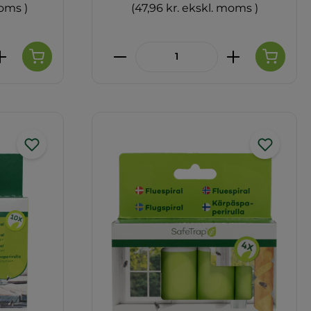
moms )
(47,96 kr. ekskl. moms )
de eller brug knapperne til at øge 
 Indtast den ønskede mængde eller 
Produktmængde: Indtast