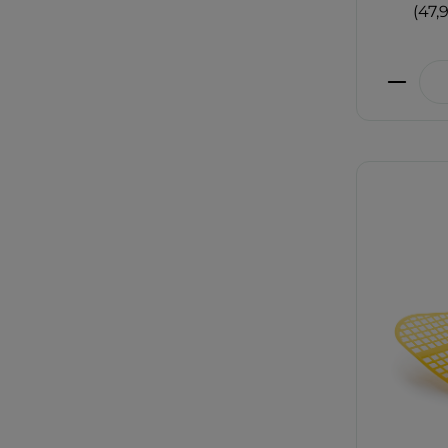
(47,
Produ