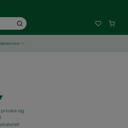
Indkøbs
deservice
r
private og
l
nstateret