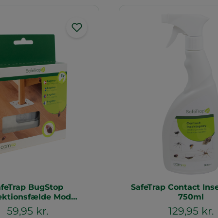
afeTrap BugStop
SafeTrap Contact Ins
ektionsfælde Mod
750ml
Væggelus (x8)
59,95 kr.
129,95 kr.