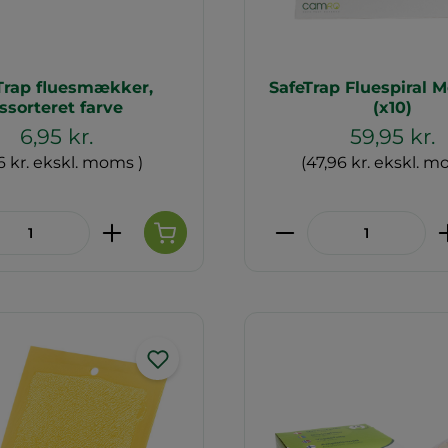
Trap fluesmækker,
SafeTrap Fluespiral M
ssorteret farve
(x10)
6,95 kr.
59,95 kr.
6 kr. ekskl. moms )
(47,96 kr. ekskl. m
ktmængde: Indtast den ønskede mæng
Produktmængde: