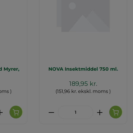
 Myrer,
NOVA Insektmiddel 750 ml.
189,95 kr.
moms )
(151,96 kr. ekskl. moms )
de eller brug knapperne til at øge 
 Indtast den ønskede mængde eller 
Produktmængde: Indtast