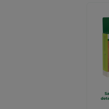
S
det