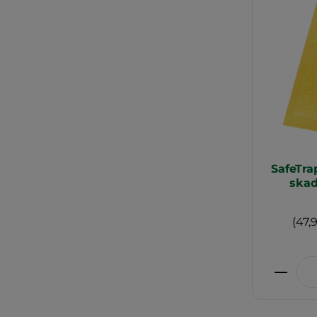
SafeTra
skad
(47,
Produ