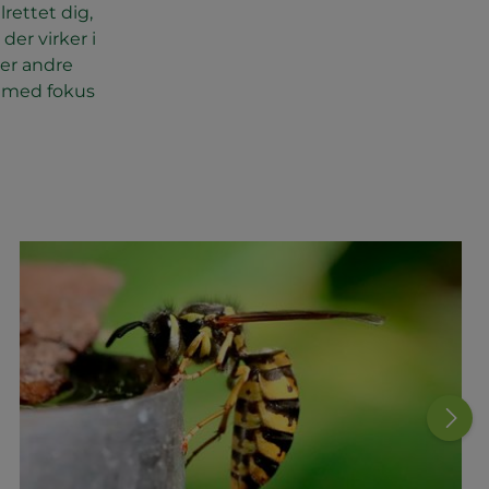
rettet dig,
der virker i
ler andre
jø med fokus