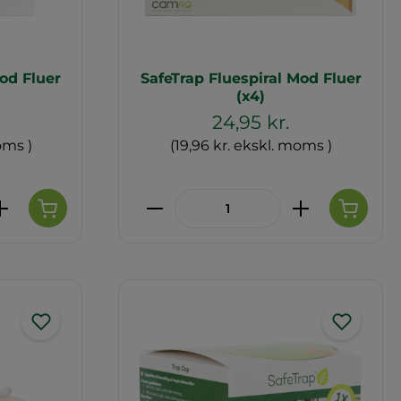
od Fluer
SafeTrap Fluespiral Mod Fluer
(x4)
24,95 kr.
oms )
(19,96 kr. ekskl. moms )
de eller brug knapperne til at øge 
 Indtast den ønskede mængde eller 
Produktmængde: Indtast