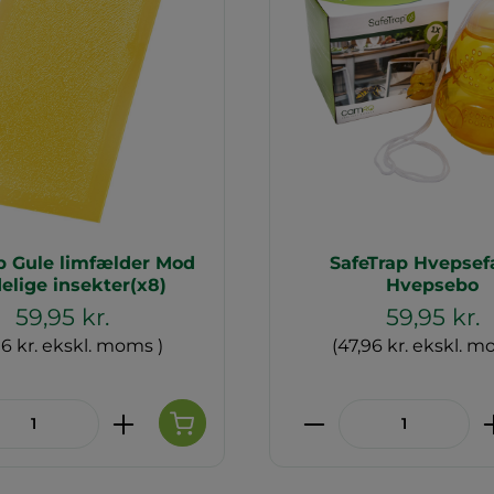
p Gule limfælder Mod
SafeTrap Hvepse
elige insekter(x8)
Hvepsebo
59,95 kr.
59,95 kr.
96 kr. ekskl. moms )
(47,96 kr. ekskl. m
ktmængde: Indtast den ønskede mæng
Produktmængde: