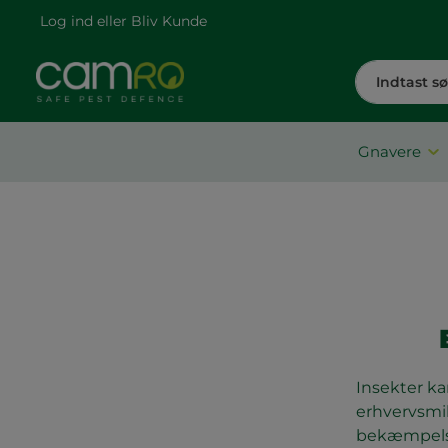
Log ind
eller
Bliv Kunde
Gnavere
I
nsekter ka
erhvervsmil
bekæmpelse 