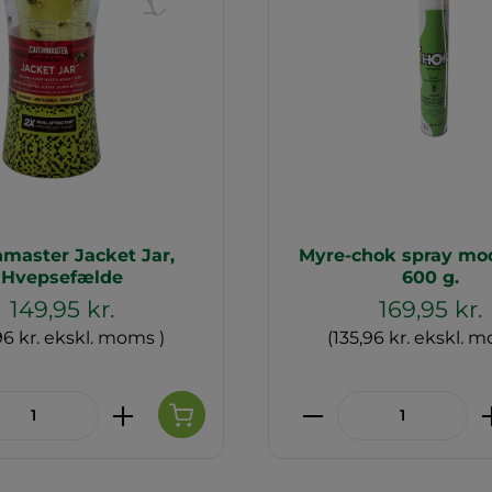
master Jacket Jar,
Myre-chok spray mod
Hvepsefælde
600 g.
149,95 kr.
169,95 kr.
96 kr. ekskl. moms )
(135,96 kr. ekskl. 
ktmængde: Indtast den ønskede mæng
Produktmængde: