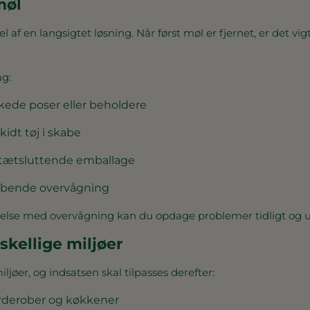
møl
 af en langsigtet løsning. Når først møl er fjernet, er det vigt
ag:
kede poser eller beholdere
idt tøj i skabe
 tætsluttende emballage
løbende overvågning
else med overvågning kan du opdage problemer tidligt og u
kellige miljøer
iljøer, og indsatsen skal tilpasses derefter:
rderober og køkkener