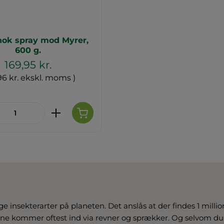
hok spray mod Myrer,
600 g.
169,95 kr.
96 kr. ekskl. moms )
ktmængde: Indtast den ønskede mæng
ge insekterarter på planeten. Det anslås at der findes 1 milli
e kommer oftest ind via revner og sprækker. Og selvom du 