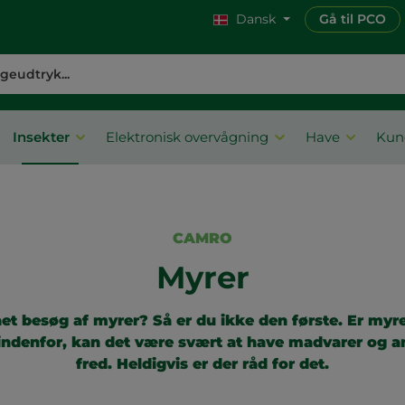
Dansk
Gå til PCO
Insekter
Elektronisk overvågning
Have
Kun
CAMRO
Myrer
ået besøg af myrer? Så er du ikke den første. Er myre
denfor, kan det være svært at have madvarer og an
fred. Heldigvis er der råd for det.