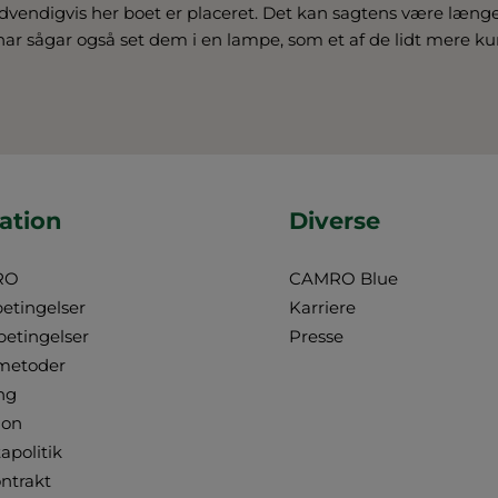
dvendigvis her boet er placeret. Det kan sagtens være læn
 har sågar også set dem i en lampe, som et af de lidt mere ku
ation
Diverse
RO
CAMRO Blue
betingelser
Karriere
betingelser
Presse
metoder
ng
ion
apolitik
ontrakt