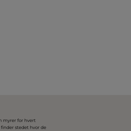
de eller brug knapperne til at øge 
on myrer for hvert
finder stedet hvor de