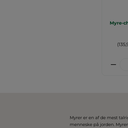
Myre-c
(135,
Produ
Myrer er en af de mest talri
menneske på jorden. Myrern