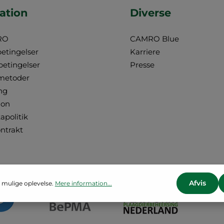
ation
Diverse
RO
CAMRO Blue
betingelser
Karriere
betingelser
Presse
metoder
ng
ion
apolitik
ontrakt
Afvis
 mulige oplevelse.
Mere information...