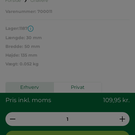
Forside
Gnavere
Varenummer:
700011
Lager:
1187
Længde:
30 mm
Bredde:
50 mm
Højde:
135 mm
Vægt:
0.052 kg
Erhverv
Privat
Pris inkl. moms
109,95 kr.
Produktmængde: Indtast den ønskede 