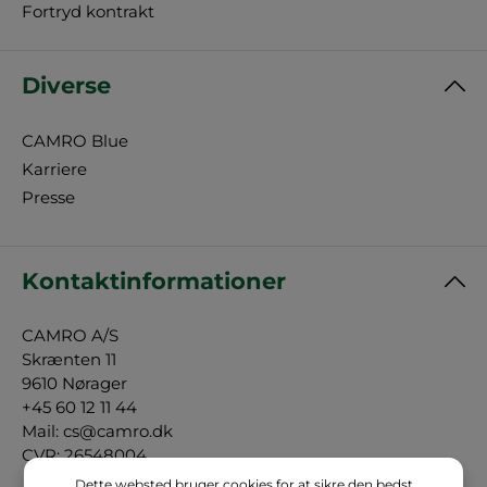
Fortryd kontrakt
Diverse
CAMRO Blue
Karriere
Presse
Kontaktinformationer
CAMRO A/S
Skrænten 11
9610 Nørager
+45 60 12 11 44
Mail:
cs@camro.dk
CVR: 26548004
Dette websted bruger cookies for at sikre den bedst