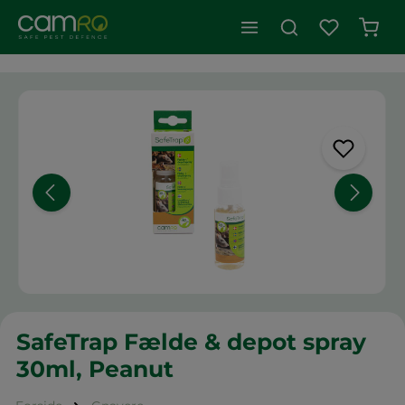
Indk
Spring over billedgalleri
SafeTrap Fælde & depot spray
30ml, Peanut