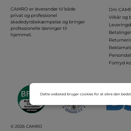
CAMRO er leverandør til både
Om CAM
privat og professionel
Vilkår og 
skadedyrsbekæmpelse og bringer
Leverings
professionelle løsninger til
Betalings
hjemmet.
Returneri
Reklamat
Persondat
Fortryd k
Dette websted bruger cookies for at sikre den bedst
© 2026 CAMRO