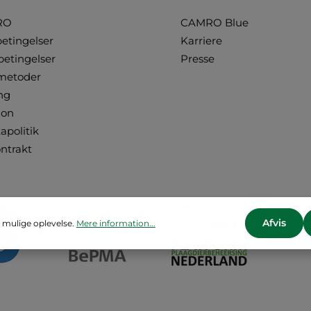
RO
CAMRO Blue
betingelser
Karriere
betingelser
Presse
metoder
ng
ion
apolitik
ontrakt
Afvis
 mulige oplevelse.
Mere information...