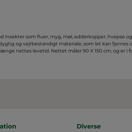
mod insekter som fluer, myg, møl, edderkopper, hvepse 
sdygtig og vejrbestandigt materiale, som let kan fjerne
nge nettes levetid. Nettet måler 90 X 150 cm. og er i far
ation
Diverse