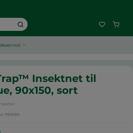
Indkøbs
deservice
Trap™ Insektnet til
e, 90x150, sort
Insekter
r:
700101