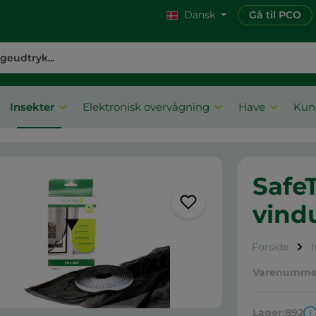
Dansk
Gå til PCO
Insekter
Elektronisk overvågning
Have
Kun
Safe
vindu
Forside
Varenumme
Lager:
892