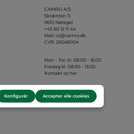
CAMRO A/S
Skrænten 11
9610 Nørager
+45 60 12 11 44
Mail:
cs@camro.dk
CVR: 26548004
Man - Tor: kl. 08:00 - 16:00
Fredag kl. 08:00 - 13:00
Kontakt os her
Konfigurér
Accepter alle cookies