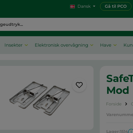
Dansk
Gå til PCO
Insekter
Elektronisk overvågning
Have
Kun
Safe
Mod 
Forside
Varenumme
Lager:
1514