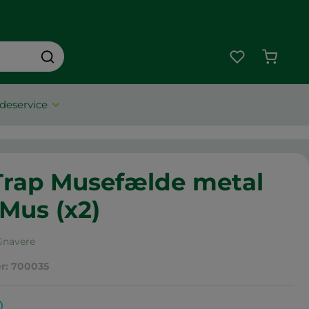
Indkøbs
deservice
Trap Musefælde metal
Mus (x2)
Gnavere
r:
700035