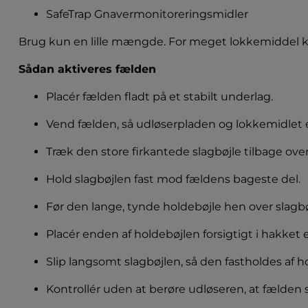
SafeTrap Gnavermonitoreringsmidler
Brug kun en lille mængde. For meget lokkemiddel ka
Sådan aktiveres fælden
Placér fælden fladt på et stabilt underlag.
Vend fælden, så udløserpladen og lokkemidlet e
Træk den store firkantede slagbøjle tilbage over
Hold slagbøjlen fast mod fældens bageste del.
Før den lange, tynde holdebøjle hen over slagbø
Placér enden af holdebøjlen forsigtigt i hakket 
Slip langsomt slagbøjlen, så den fastholdes af h
Kontrollér uden at berøre udløseren, at fælden s