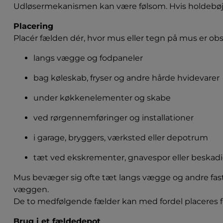
Udløsermekanismen kan være følsom. Hvis holdebøjlen 
Placering
Placér fælden dér, hvor mus eller tegn på mus er obs
langs vægge og fodpaneler
bag køleskab, fryser og andre hårde hvidevarer
under køkkenelementer og skabe
ved rørgennemføringer og installationer
i garage, bryggers, værksted eller depotrum
tæt ved ekskrementer, gnavespor eller beskad
Mus bevæger sig ofte tæt langs vægge og andre fast
væggen.

De to medfølgende fælder kan med fordel placeres fo
Brug i et fældedepot