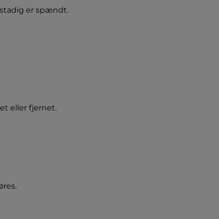
stadig er spændt.
t eller fjernet.
øres.