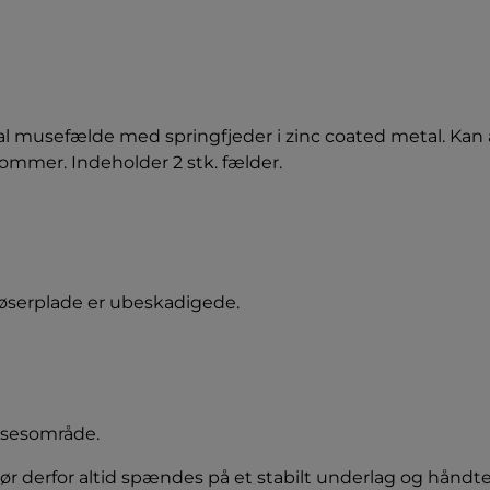
l musefælde med springfjeder i zinc coated metal. Kan
ommer. Indeholder 2 stk. fælder.
udløserplade er ubeskadigede.
lsesområde.
r derfor altid spændes på et stabilt underlag og håndter