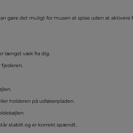
n gøre det muligt for musen at spise uden at aktivere 
r længst væk fra dig.
 fjederen.
jlen.
eller holderen på udløserpladen.
oldebøjlen.
tår stabilt og er korrekt spændt.