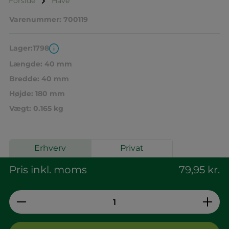
Forside
Have
Varenummer:
700119
Lager:
1798
Længde:
40 mm
Bredde:
40 mm
Højde:
180 mm
Vægt:
0.165 kg
Erhverv
Privat
Pris inkl. moms
79,95 kr.
Produktmængde: Indtast den ønskede 