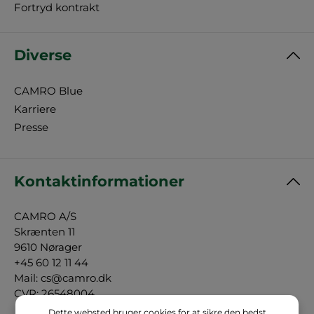
Fortryd kontrakt
Diverse
CAMRO Blue
Karriere
Presse
Kontaktinformationer
CAMRO A/S
Skrænten 11
9610 Nørager
+45 60 12 11 44
Mail:
cs@camro.dk
CVR: 26548004
Dette websted bruger cookies for at sikre den bedst