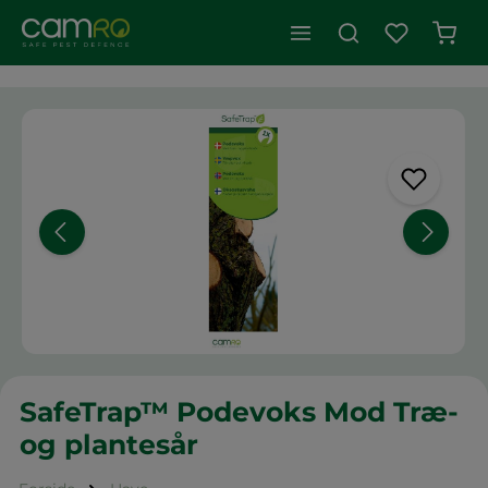
Indk
Spring over billedgalleri
SafeTrap™ Podevoks Mod Træ-
og plantesår