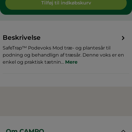
Tilføj til indkøbskurv
Beskrivelse
SafeTrap™ Podevoks Mod træ- og plantesår til
podning og behandlign af træsår. Denne voks er en
enkel og praktisk tætnin…
Mere
Om CAMRO