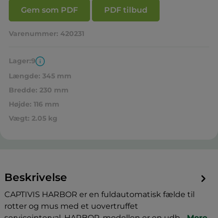
Gem som PDF
PDF tilbud
Varenummer:
420231
Lager:
9
Længde:
345 mm
Bredde:
230 mm
Højde:
116 mm
Vægt:
2.05 kg
Beskrivelse
CAPTIVIS HARBOR er en fuldautomatisk fælde til
rotter og mus med et uovertruffet
serviceinterval. HARBOR-modellen er en udb…
Mere