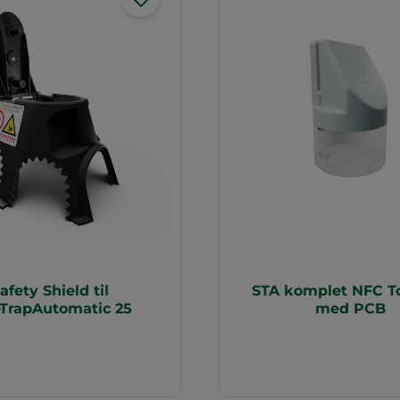
afety Shield til
STA komplet NFC T
eTrapAutomatic 25
med PCB