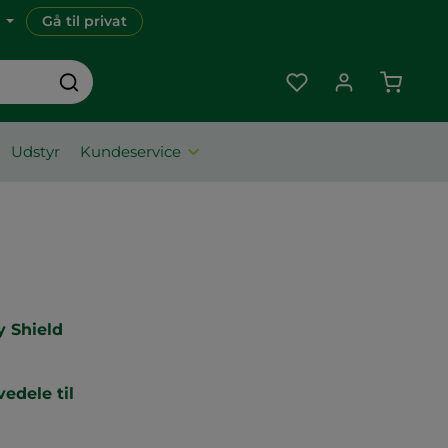
Gå til privat
Indkøbs
Udstyr
Kundeservice
y Shield
edele til