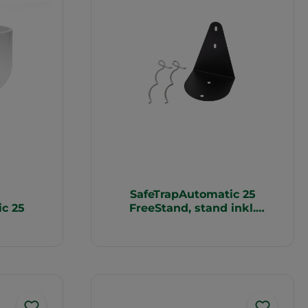
SafeTrapAutomatic 25
c 25
FreeStand, stand inkl.
jordspyd