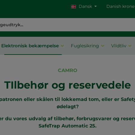
Dansk
Danish krone
Elektronisk bekæmpelse
Fuglesikring
Vildtliv
CAMRO
TIlbehør og reservedele
patronen eller skålen til lokkemad tom, eller er Safet
ødelagt?
er du vores udvalg af tilbehør, forbrugsvarer og reserv
SafeTrap Automatic 25.