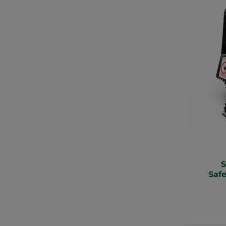
S
Saf