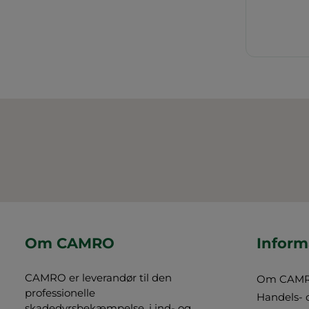
Om CAMRO
Inform
CAMRO er leverandør til den
Om CAM
professionelle
Handels- 
skadedyrsbekæmpelse, i ind- og