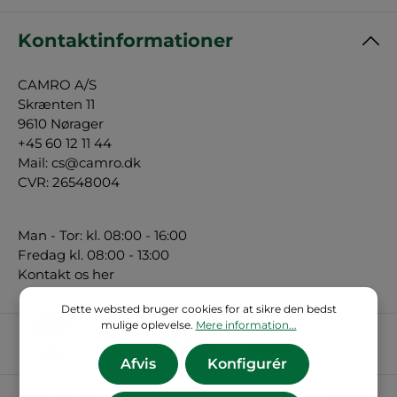
Kontaktinformationer
CAMRO A/S
Skrænten 11
9610 Nørager
+45 60 12 11 44
Mail:
cs@camro.dk
CVR: 26548004
Man - Tor: kl. 08:00 - 16:00
Fredag kl. 08:00 - 13:00
Kontakt os her
Dette websted bruger cookies for at sikre den bedst
mulige oplevelse.
Mere information...
Afvis
Konfigurér