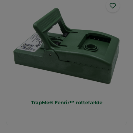
TrapMe® Fenrir™ rottefælde