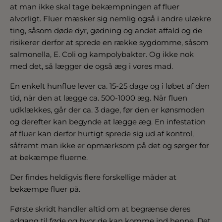
at man ikke skal tage bekæmpningen af fluer
alvorligt. Fluer mæsker sig nemlig også i andre ulækre
ting, såsom døde dyr, gødning og andet affald og de
risikerer derfor at sprede en række sygdomme, såsom
salmonella, E. Coli og kampolybakter. Og ikke nok
med det, så lægger de også æg i vores mad.
En enkelt hunflue lever ca. 15-25 dage og i løbet af den
tid, når den at lægge ca. 500-1000 æg. Når fluen
udklækkes, går der ca. 3 dage, før den er kønsmoden
og derefter kan begynde at lægge æg. En infestation
af fluer kan derfor hurtigt sprede sig ud af kontrol,
såfremt man ikke er opmærksom på det og sørger for
at bekæmpe fluerne.
Der findes heldigvis flere forskellige måder at
bekæmpe fluer på.
Første skridt handler altid om at begrænse deres
adgang til føde og hvor de kan komme ind henne. Det