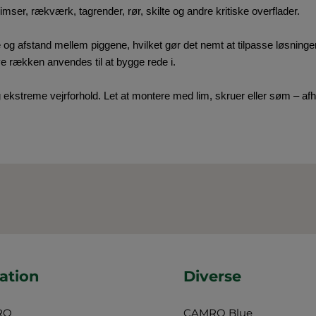
mser, rækværk, tagrender, rør, skilte og andre kritiske overflader.
ge og afstand mellem piggene, hvilket gør det nemt at tilpasse løsningen
e rækken anvendes til at bygge rede i.
 ekstreme vejrforhold. Let at montere med lim, skruer eller søm – afhæn
ation
Diverse
RO
CAMRO Blue