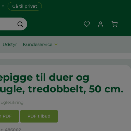
Gå til privat
Indkøbs
Udstyr
Kundeservice
epigge til duer og
ugle, tredobbelt, 50 cm.
Fuglesikring
m PDF
PDF tilbud
r:
486002