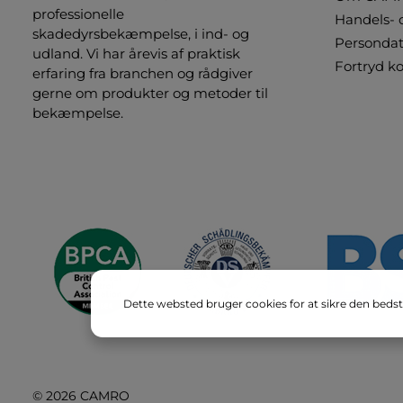
professionelle
Handels- 
skadedyrsbekæmpelse, i ind- og
Persondat
udland. Vi har årevis af praktisk
Fortryd k
erfaring fra branchen og rådgiver
gerne om produkter og metoder til
bekæmpelse.
Dette websted bruger cookies for at sikre den bedst
© 2026 CAMRO