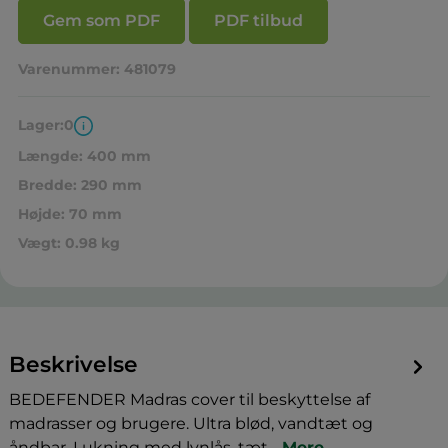
Gem som PDF
PDF tilbud
Varenummer:
481079
Lager:
0
Længde:
400 mm
Bredde:
290 mm
Højde:
70 mm
Vægt:
0.98 kg
Beskrivelse
BEDEFENDER Madras cover til beskyttelse af
madrasser og brugere. Ultra blød, vandtæt og
åndbar. Lukning med lynlås, tæt…
Mere