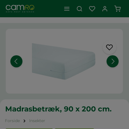
Indk
Spring over billedgalleri
Madrasbetræk, 90 x 200 cm.
Forside
Insekter